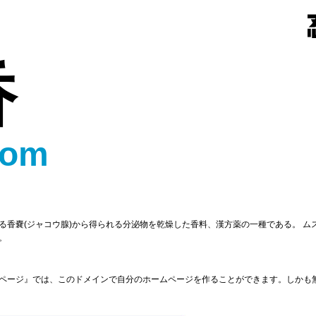
香
com
る香嚢(ジャコウ腺)から得られる分泌物を乾燥した香料、漢方薬の一種である。 ム
。
ページ』では、このドメインで自分のホームページを作ることができます。しかも