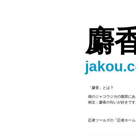
麝
jakou.
「麝香」とは？
雄のジャコウジカの腹部にあ
例文：麝香の匂いが好きです
忍者ツールズの『忍者ホーム